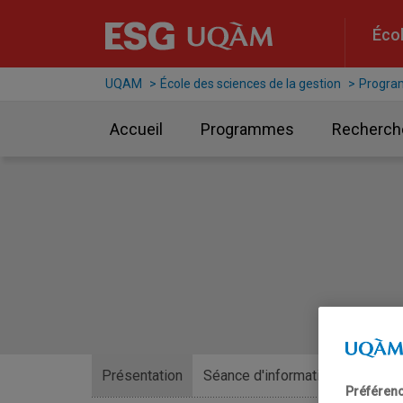
Raccourci vers le contenu
Raccourci vers le menu principal
Raccourci vers la recherche
Écol
UQAM
École des sciences de la gestion
Progr
Accueil
Programmes
Recherch
Présentation
Séance d'information
Les pré
Préférenc