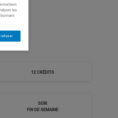
permettent
nalyser les
ctionnant
 refuser
12 CRÉDITS
SOIR
FIN DE SEMAINE