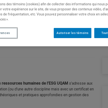
sons des témoins (cookies) afin de collecter des informations qui nous 
r votre expérience sur le site, de vous proposer des contenus vidéo, d’a
es de fréquentation, etc. Vous pouvez personnaliser votre choix en séle
ᵉ cycle en gestion des
ces ».
érences
Autoriser les témoins
Tout
es ressources humaines de l’ESG UQAM
s’adresse aux
ion (ou d’une autre discipline mais avec un certificat en
 théoriques et pratiques approfondies en gestion des