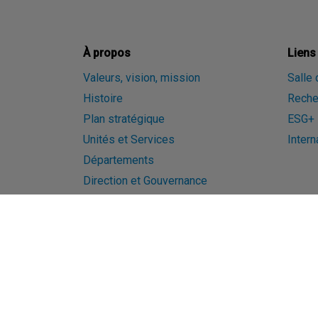
À propos
Liens
Valeurs, vision, mission
Salle
Histoire
Reche
Plan stratégique
ESG+
Unités et Services
Intern
Départements
Direction et Gouvernance
Rapport annuel