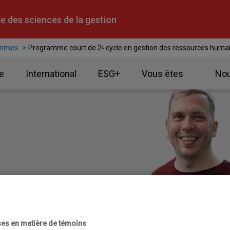
e des sciences de la gestion
ammes
Programme court de 2ᵉ cycle en gestion des ressources huma
e
International
ESG+
Vous êtes
Nou
requis
M. Adm. par cumul de formations courtes
Bourses
es en matière de témoins