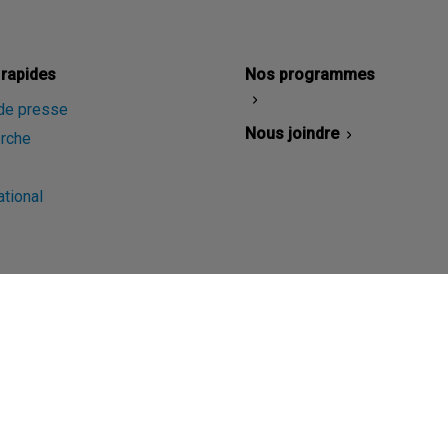
 rapides
Nos programmes
 de presse
Nous joindre
rche
ational