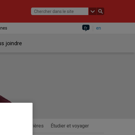
ines
fr
en
s joindre
Stages
Carrières
Étudier et voyager