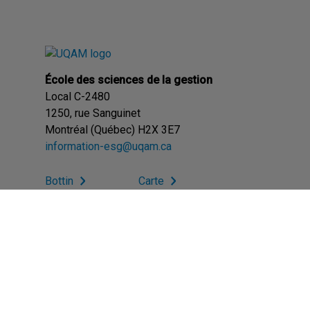
École des sciences de la gestion
Local C-2480
1250, rue Sanguinet
Montréal (Québec) H2X 3E7
information-esg@uqam.ca
Bottin
Carte