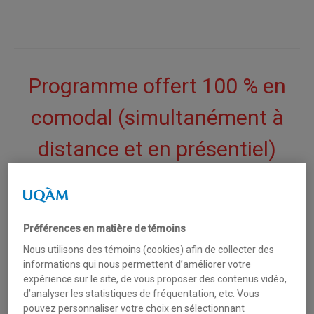
Programme offert 100 % en
comodal (simultanément à
distance et en présentiel)
Développez vos compétences en
Préférences en matière de témoins
matière de lutte contre la fraude
Nous utilisons des témoins (cookies) afin de collecter des
comptable !
informations qui nous permettent d’améliorer votre
expérience sur le site, de vous proposer des contenus vidéo,
d’analyser les statistiques de fréquentation, etc. Vous
Unique au Québec, le
programme court de 2ᵉ cycle sur
pouvez personnaliser votre choix en sélectionnant
la prévention et la détection de la fraude comptable
de