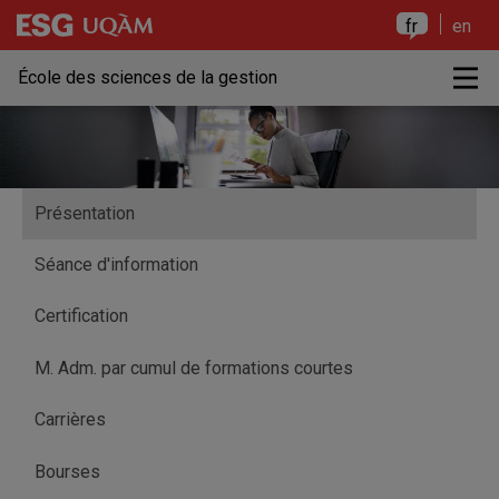
Raccourci vers le contenu
Raccourci vers le menu principal
Raccourci vers la recherche
Raccourci vers le contenu
Raccourci vers le menu principal
Raccourci vers la recherche
fr
en
M
École des sciences de la gestion
Présentation
Séance d'information
Certification
M. Adm. par cumul de formations courtes
Carrières
Bourses