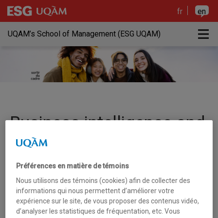
Skip to the content
Skip to the main menu
Skip to the search
Skip to the content
Skip to the main menu
Skip to the search
fr
en
M
UQAM’s School of Management (ESG UQAM)
Business intelligence and
value creation
Préférences en matière de témoins
Nous utilisons des témoins (cookies) afin de collecter des
“Towards a prosperous society”
informations qui nous permettent d’améliorer votre
expérience sur le site, de vous proposer des contenus vidéo,
d’analyser les statistiques de fréquentation, etc. Vous
Artificial intelligence, big data and individual intervention