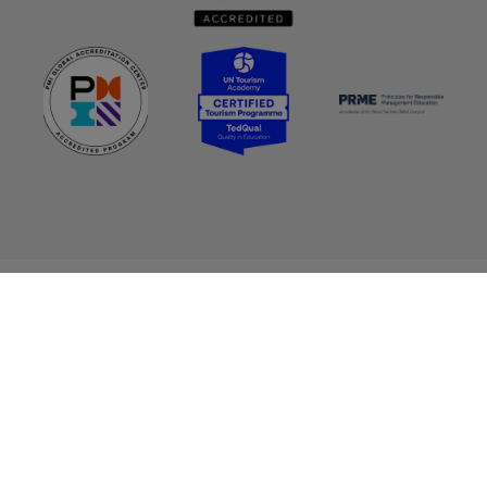
About
Values, vision, mission
Units and Services
Departments
Quick links