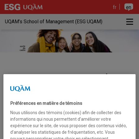
Skip to the content
Skip to the main menu
Skip to the search
Skip to the content
Skip to the main menu
Skip to the search
fr
en
M
UQAM’s School of Management (ESG UQAM)
Creative commercial
spaces
Préférences en matière de témoins
Nous utilisons des témoins (cookies) afin de collecter des
informations qui nous permettent d’améliorer votre
“Rethinking the organization and
expérience sur le site, de vous proposer des contenus vidéo,
design of our spaces”
d’analyser les statistiques de fréquentation, etc. Vous
pouvez personnaliser votre choix en sélectionnant