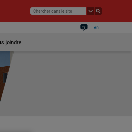
fr
en
s joindre