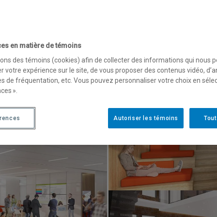
ant
es en matière de témoins
l’innovation de l’ESG UQAM, inauguré à l’automne 2025 dans un édi
sons des témoins (cookies) afin de collecter des informations qui nous 
acré à la formation des talents en gestion, aux activités de rec
r votre expérience sur le site, de vous proposer des contenus vidéo, d’a
nt de l’entrepreneuriat.
es de fréquentation, etc. Vous pouvez personnaliser votre choix en séle
ces ».
érences
Autoriser les témoins
Tout