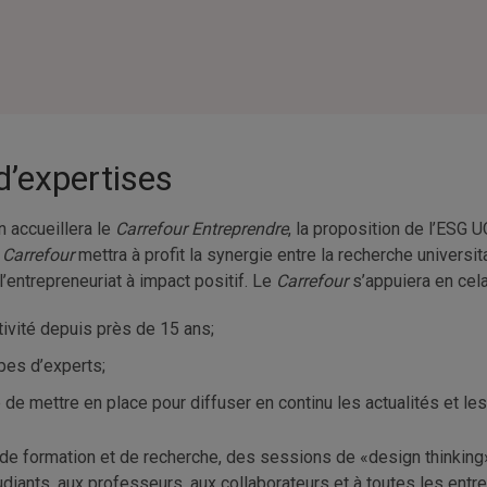
d’expertises
on accueillera le
Carrefour Entreprendre
, la proposition de l’ESG 
e
Carrefour
mettra à profit la synergie entre la recherche universit
’entrepreneuriat à impact positif. Le
Carrefour
s’appuiera en cela
ivité depuis près de 15 ans;
pes d’experts;
e mettre en place pour diffuser en continu les actualités et les
s de formation et de recherche, des sessions de «design thinki
iants, aux professeurs, aux collaborateurs et à toutes les entr