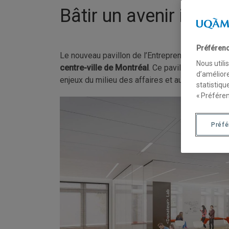
Bâtir un avenir innov
Préférenc
Le nouveau pavillon de l’Entrepreneuriat et de 
Nous utili
centre-ville de Montréal
. Ce pavillon est cons
d’améliore
enjeux du milieu des affaires et au développeme
statistiqu
« Préféren
Préf