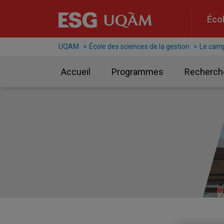
Raccourci vers le contenu
Raccourci vers le menu principal
Raccourci vers la recherche
Écol
UQAM
École des sciences de la gestion
Le cam
Accueil
Programmes
Recherch