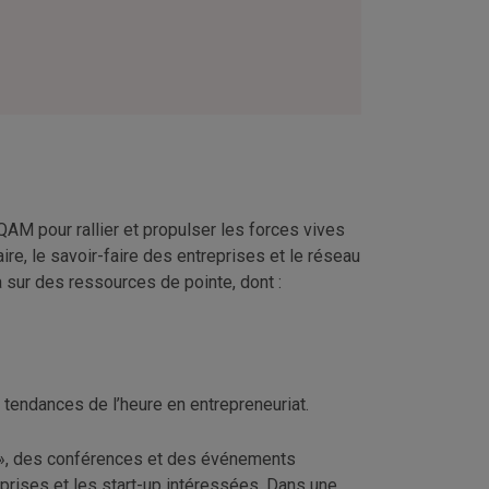
UQAM pour rallier et propulser les forces vives
aire, le savoir-faire des entreprises et le réseau
 sur des ressources de pointe, dont :
 tendances de l’heure en entrepreneuriat.
ng», des conférences et des événements
eprises et les start-up intéressées. Dans une