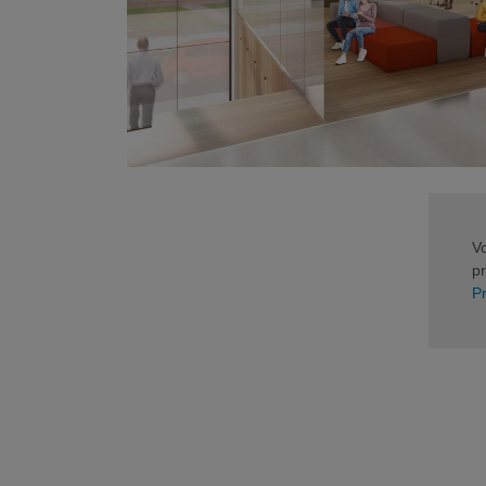
Vo
p
P