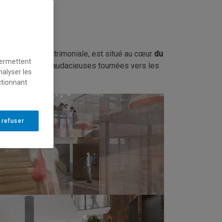
fice à valeur patrimoniale, est situé au cœur
du
permettent
herche uniques et audacieuses tournées vers les
nalyser les
ctionnant
 refuser