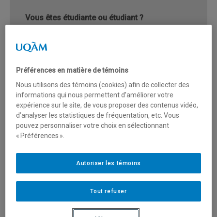
Vous êtes étudiante ou étudiant ?
Vous avez des questions sur votre
programme d’études ?
Préférences en matière de témoins
Communiquez avec la personne responsable
Nous utilisons des témoins (cookies) afin de collecter des
de votre programme.
informations qui nous permettent d’améliorer votre
expérience sur le site, de vous proposer des contenus vidéo,
d’analyser les statistiques de fréquentation, etc. Vous
Écrivez-nous
pouvez personnaliser votre choix en sélectionnant
« Préférences ».
Autoriser les témoins
Rendez-vous
Tout refuser