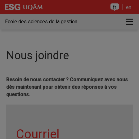
Raccourci vers le contenu
Raccourci vers le menu principal
Raccourci vers la recherche
Raccourci vers le contenu
Raccourci vers le menu principal
Raccourci vers la recherche
fr
en
M
École des sciences de la gestion
Nous joindre
Besoin de nous contacter ? Communiquez avec nous
dès maintenant pour obtenir des réponses à vos
questions.
Courriel