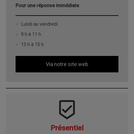
Pour une réponse immédiate
Lundi au vendredi
9 h à 11 h
13 h à 15 h
Via notre site web
beenhere
Présentiel