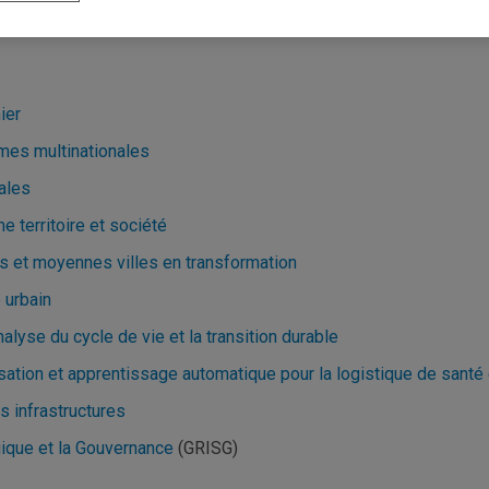
ier
rmes multinationales
ales
e territoire et société
es et moyennes villes en transformation
 urbain
alyse du cycle de vie et la transition durable
sation et apprentissage automatique pour la logistique de santé
s infrastructures
gique et la Gouvernance
(GRISG)