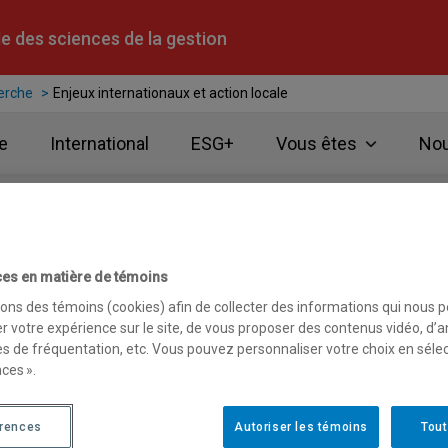
e des sciences de la gestion
erche
Enjeux internationaux et action locale
e
International
ESG+
Vous êtes
Nou
 et action locale
es en matière de témoins
sons des témoins (cookies) afin de collecter des informations qui nous 
r votre expérience sur le site, de vous proposer des contenus vidéo, d’a
es de fréquentation, etc. Vous pouvez personnaliser votre choix en séle
rs »
ces ».
es, en stratégie, en économie, en fiscalité et en comptabilité s
 mieux agir localement en fonction des grands courants économ
érences
Autoriser les témoins
Tout