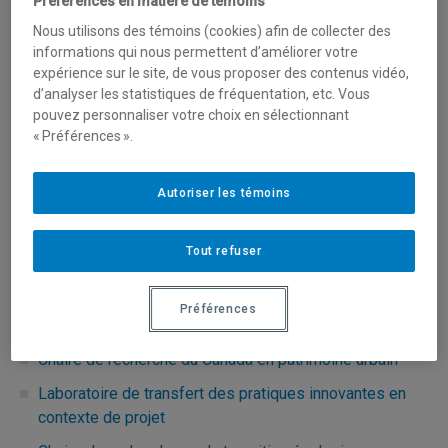
Préférences en matière de témoins
Nos unités de recherche
Nous utilisons des témoins (cookies) afin de collecter des
Chaire Ivanhoé Cambridge d’immobilier
informations qui nous permettent d’améliorer votre
expérience sur le site, de vous proposer des contenus vidéo,
Observatoire et centre de valorisation des innovations
d’analyser les statistiques de fréquentation, etc. Vous
en immobilier (OCVI2)
pouvez personnaliser votre choix en sélectionnant
« Préférences ».
Observatoire de la philanthropie
Centre de recherche sur les innovations sociales
Autoriser les témoins
Groupe de recherche et d’intervention tourisme,
territoire et société
Tout refuser
Chaire de recherche du Canada sur les petites et
moyennes villes en transformation
Préférences
Observatoire de la consommation responsable
Chaire de recherche du Canada en patrimoine urbain
Laboratoire de transfert des pratiques innovantes en
contexte de projet