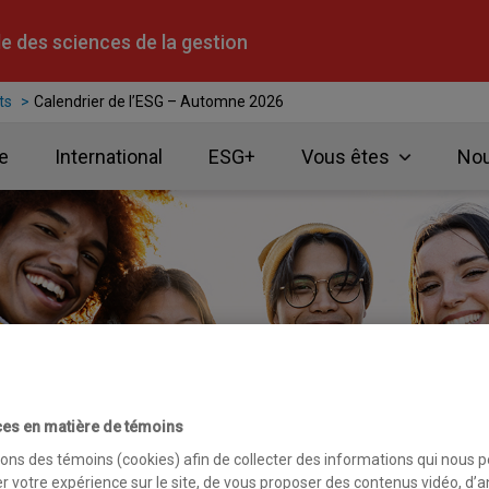
e des sciences de la gestion
ts
Calendrier de l’ESG – Automne 2026
e
International
ESG+
Vous êtes
Nou
es en matière de témoins
sons des témoins (cookies) afin de collecter des informations qui nous 
r votre expérience sur le site, de vous proposer des contenus vidéo, d’a