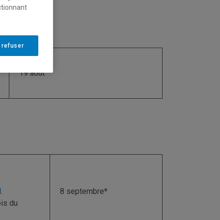
ctionnant
 refuser
19 août
l
.
8 septembre*
ois du