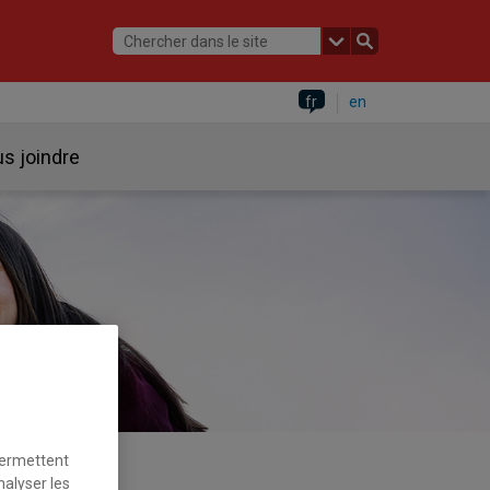
fr
en
s joindre
permettent
nalyser les