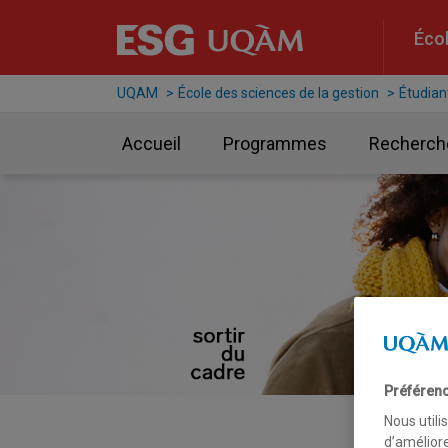
Raccourci vers le contenu
Raccourci vers le menu principal
Raccourci vers la recherche
Écol
UQAM
École des sciences de la gestion
Étudian
Accueil
Programmes
Recherch
Préférenc
Nous utili
d’améliore