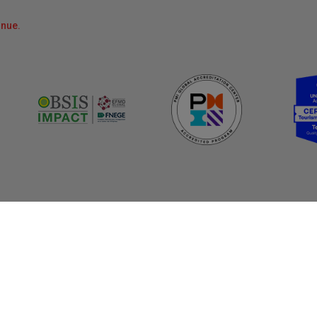
nnue.
 rapides
Nos programmes
 de presse
Nous joindre