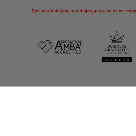
Des accréditations mondiales, une excellence reco
À propos
Liens
Valeurs, vision, mission
Salle