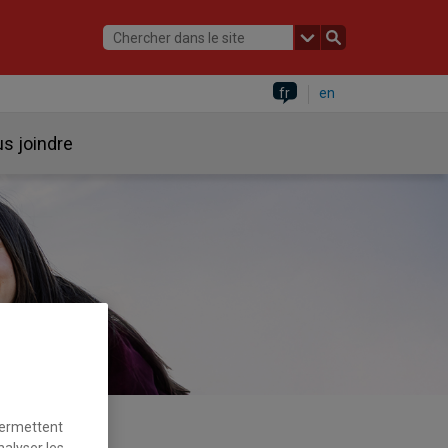
fr
en
s joindre
permettent
nalyser les