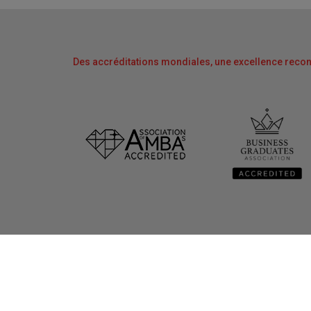
Des accréditations mondiales, une excellence reco
À propos
Liens