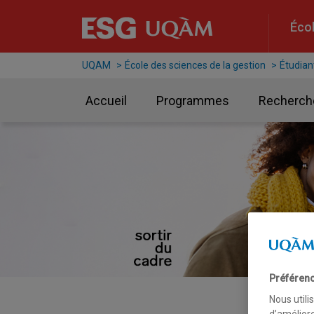
Raccourci vers le contenu
Raccourci vers le menu principal
Raccourci vers la recherche
Écol
UQAM
École des sciences de la gestion
Étudian
Accueil
Programmes
Recherch
Préférenc
Nous utili
d’améliore