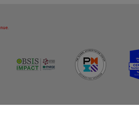
nnue.
 rapides
Nos programmes