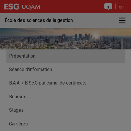
Raccourci vers le contenu
Raccourci vers le menu principal
Raccourci vers la recherche
Raccourci vers le contenu
Raccourci vers le menu principal
Raccourci vers la recherche
fr
en
M
École des sciences de la gestion
Présentation
Séance d'information
B.A.A. / B.Sc.G par cumul de certificats
Bourses
Stages
Carrières