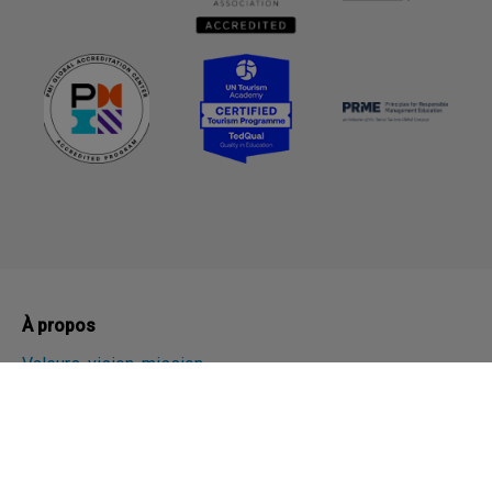
À propos
Valeurs, vision, mission
Histoire
Plan stratégique
Unités et Services
Départements