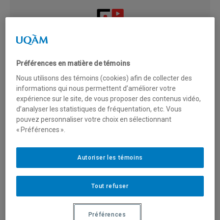
NOUVEAUTÉ
Concentration en gestion des propriétés
immobilières
maintenant offerte et unique sur le
Préférences en matière de témoins
marché !
Nous utilisons des témoins (cookies) afin de collecter des
informations qui nous permettent d’améliorer votre
expérience sur le site, de vous proposer des contenus vidéo,
d’analyser les statistiques de fréquentation, etc. Vous
pouvez personnaliser votre choix en sélectionnant
Le
certificat en immobilier de l’ESG UQAM
est une
« Préférences ».
formation complète qui vous permet d’acquérir des
connaissances approfondies dans le domaine de
l’immobilier tout en développant des compétences
Autoriser les témoins
essentielles pour évaluer la valeur des biens immobiliers
et accéder au titre d’
Évaluateur agréé du Québec (OÉAQ)
.
Tout refuser
Ce programme s’adresse aux personnes étudiantes et aux
professionnel·les souhaitant évoluer dans ce secteur
Préférences
dynamique.