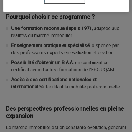
Pourquoi choisir ce programme ?
Une formation reconnue depuis 1971
, adaptée aux
réalités du marché immobilier.
Enseignement pratique et spécialisé
, dispensé par
des professeurs experts en évaluation et gestion.
Possibilité d’obtenir un B.A.A.
en combinant ce
certificat avec d’autres formations de l’ESG UQAM.
Accès à des certifications nationales et
internationales
, facilitant la mobilité professionnelle.
Des perspectives professionnelles en pleine
expansion
Le marché immobilier est en constante évolution, générant