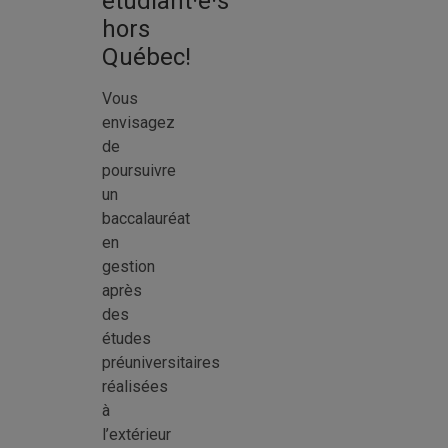
étudiant·e·s
hors
Québec!
Vous
envisagez
de
poursuivre
un
baccalauréat
en
gestion
après
des
études
préuniversitaires
réalisées
à
l’extérieur