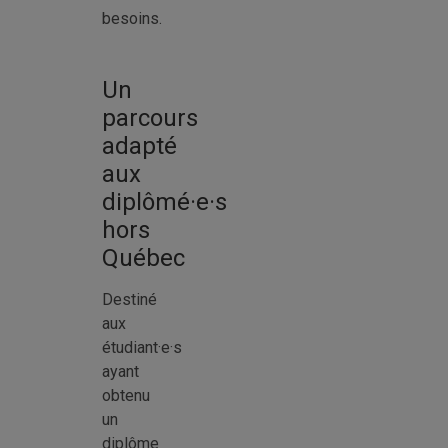
besoins.
Un
parcours
adapté
aux
diplômé·e·s
hors
Québec
Destiné
aux
étudiant·e·s
ayant
obtenu
un
diplôme