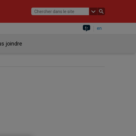
fr
en
s joindre