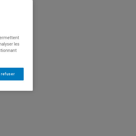
permettent
nalyser les
ctionnant
 refuser