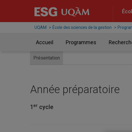
Raccourci vers le contenu
Raccourci vers le menu principal
Raccourci vers la recherche
Écol
UQAM
École des sciences de la gestion
Progr
Accueil
Programmes
Recherch
Présentation
Année préparatoire
er
1
cycle