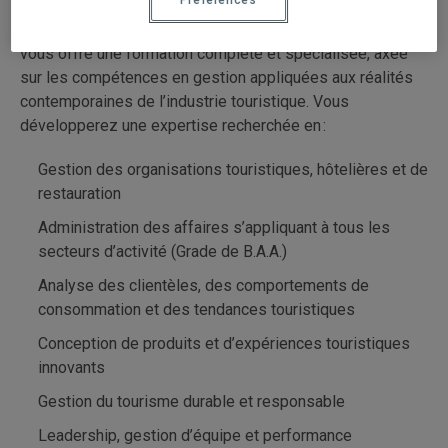
Ce baccalauréat en gestion du tourisme et de l’hôtellerie
vous offre une formation complète et spécialisée, axée
sur les compétences en gestion appliquées aux réalités
contemporaines de l’industrie touristique. Vous
développerez une expertise recherchée en :
Gestion des organisations touristiques, hôtelières et de
restauration
Administration des affaires s’appliquant à tous les
secteurs d’activité (Grade de B.A.A.)
Analyse des clientèles, des comportements de
consommation et des tendances touristiques
Conception de produits et d’expériences touristiques
innovants
Gestion du tourisme durable et responsable
Leadership, gestion d’équipe et performance