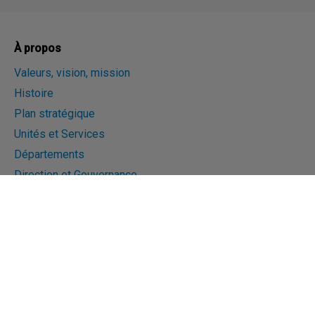
À propos
Valeurs, vision, mission
Histoire
Plan stratégique
Unités et Services
Départements
Direction et Gouvernance
Rapport annuel
Liens rapides
Salle de presse
Recherche
ESG+