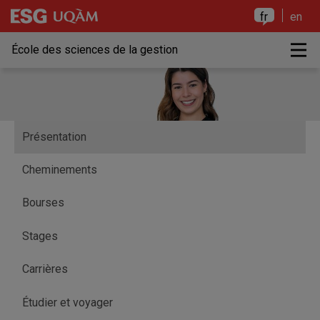
Raccourci vers le contenu
Raccourci vers le menu principal
Raccourci vers la recherche
Raccourci vers le contenu
Raccourci vers le menu principal
Raccourci vers la recherche
fr
en
M
École des sciences de la gestion
Présentation
Cheminements
Bourses
Stages
Carrières
Étudier et voyager