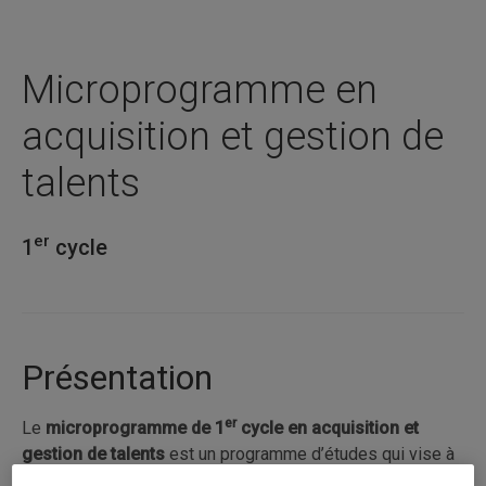
Microprogramme en
acquisition et gestion de
talents
er
1
cycle
Présentation
er
Le
microprogramme de 1
cycle en acquisition et
gestion de talents
est un programme d’études qui vise à
offrir une formation spécifique par l’acquisition de