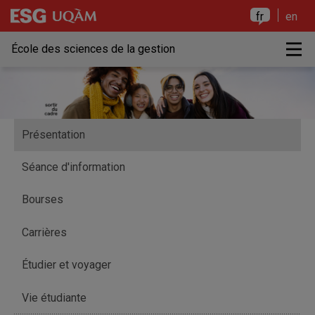
Raccourci vers le contenu
Raccourci vers le menu principal
Raccourci vers la recherche
Raccourci vers le contenu
Raccourci vers le menu principal
Raccourci vers la recherche
fr
en
M
École des sciences de la gestion
Présentation
Séance d'information
Bourses
Carrières
Étudier et voyager
Vie étudiante