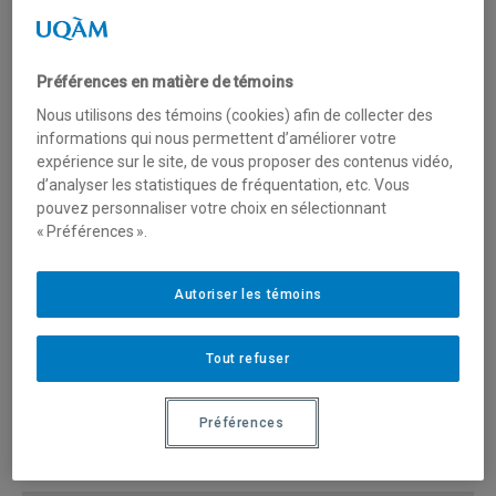
compétences approfondies dans ce domaine.
Plus précisément, le programme permet de :
Préférences en matière de témoins
Nous utilisons des témoins (cookies) afin de collecter des
Se familiariser avec les différentes approches de
informations qui nous permettent d’améliorer votre
planification et d’intervention en matière d’acquisition et
expérience sur le site, de vous proposer des contenus vidéo,
de gestion des talents;
d’analyser les statistiques de fréquentation, etc. Vous
Comprendre l’étendue des pratiques et méthodes de
pouvez personnaliser votre choix en sélectionnant
« Préférences ».
recrutement, incluant les enjeux juridiques et éthiques
sous-jacents aux décisions d’embauche dans un
contexte de diversité culturelle;
Autoriser les témoins
Cerner le rôle du recrutement dans les orientations
stratégiques de l’organisation;
Tout refuser
Approfondir et intégrer les connaissances par la
réalisation d’études de cas réalistes, de planifications
Préférences
des besoins en ressources humaines, et par
l’expérimentation de différents types d’entrevues.