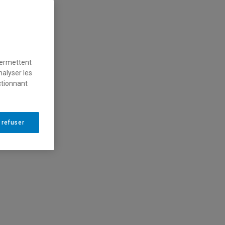
permettent
nalyser les
ctionnant
 refuser