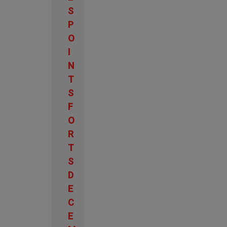
S
P
O
I
N
T
S
F
O
R
T
S
D
E
C
E