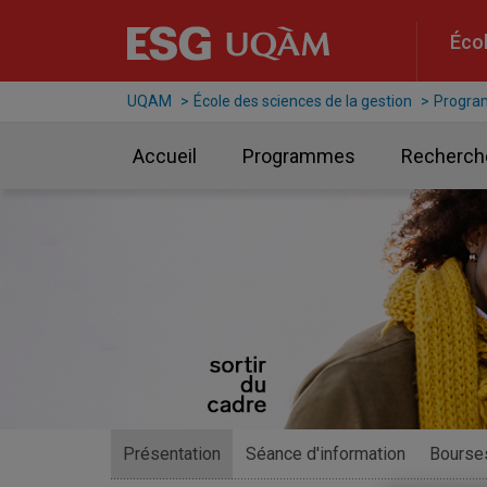
Raccourci vers le contenu
Raccourci vers le menu principal
Raccourci vers la recherche
Écol
UQAM
École des sciences de la gestion
Progr
Accueil
Programmes
Recherch
D
e
Présentation
Séance d'information
Bourse
s