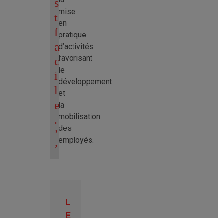
s
mise
d
en
e
pratique
l
d’activités
favorisant
a
le
v
développement
i
et
e
la
mobilisation
.
des
employés.
L
E