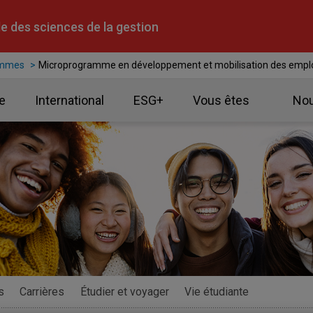
e des sciences de la gestion
ammes
Microprogramme en développement et mobilisation des empl
e
International
ESG+
Vous êtes
Nou
s
Carrières
Étudier et voyager
Vie étudiante