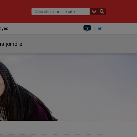
oyés
fr
en
s joindre