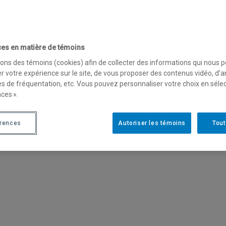
développement et
es en matière de témoins
loyés
sons des témoins (cookies) afin de collecter des informations qui nous 
r votre expérience sur le site, de vous proposer des contenus vidéo, d’a
es de fréquentation, etc. Vous pouvez personnaliser votre choix en séle
ces ».
érences
Autoriser les témoins
Tout