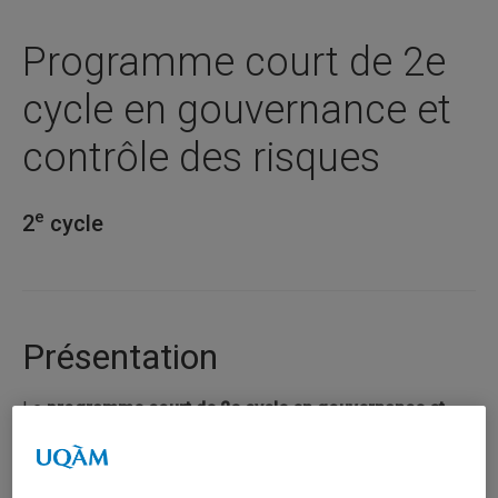
Programme court de 2e
cycle en gouvernance et
contrôle des risques
e
2
cycle
Présentation
Le
programme court de 2e cycle en gouvernance et
contrôle des risques
offre une formation spécialisée de
haut niveau aux personnes qui occuperont ou qui occupent
déjà des fonctions de membre de conseil