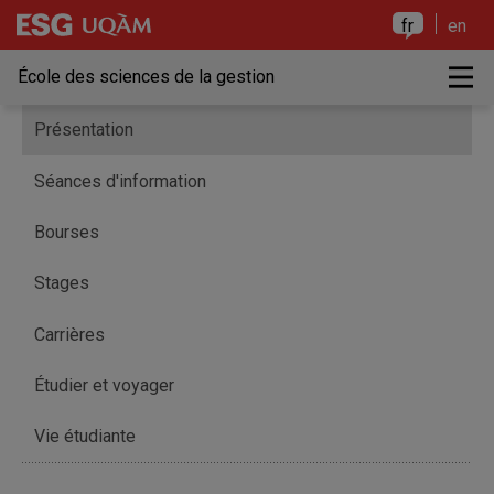
Raccourci vers le contenu
Raccourci vers le menu principal
Raccourci vers la recherche
Raccourci vers le contenu
Raccourci vers le menu principal
Raccourci vers la recherche
fr
en
M
École des sciences de la gestion
Présentation
Séances d'information
Bourses
Stages
Carrières
Étudier et voyager
Vie étudiante